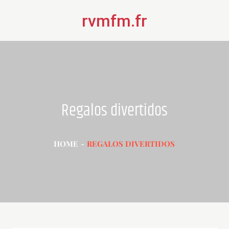
Skip
rvmfm.fr
to
content
Regalos divertidos
HOME
REGALOS DIVERTIDOS