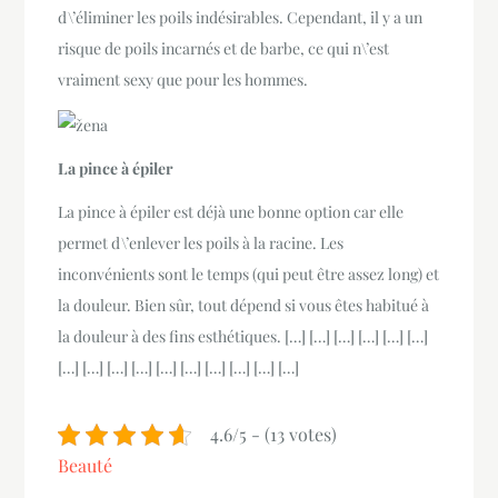
d\’éliminer les poils indésirables. Cependant, il y a un
risque de poils incarnés et de barbe, ce qui n\’est
vraiment sexy que pour les hommes.
La pince à épiler
La pince à épiler est déjà une bonne option car elle
permet d\’enlever les poils à la racine. Les
inconvénients sont le temps (qui peut être assez long) et
la douleur. Bien sûr, tout dépend si vous êtes habitué à
la douleur à des fins esthétiques. […] […] […] […] […] […]
[…] […] […] […] […] […] […] […] […] […]
4.6/5 - (13 votes)
Beauté