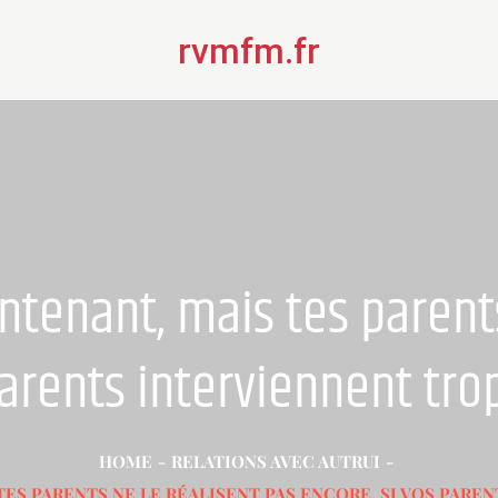
rvmfm.fr
ntenant, mais tes parents
parents interviennent trop
HOME
RELATIONS AVEC AUTRUI
TES PARENTS NE LE RÉALISENT PAS ENCORE. SI VOS PAR