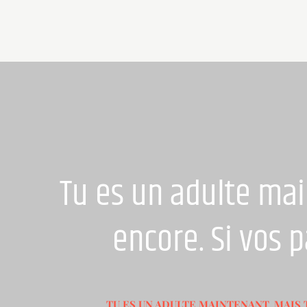
Skip
to
content
Tu es un adulte mai
encore. Si vos 
TU ES UN ADULTE MAINTENANT, MAIS 