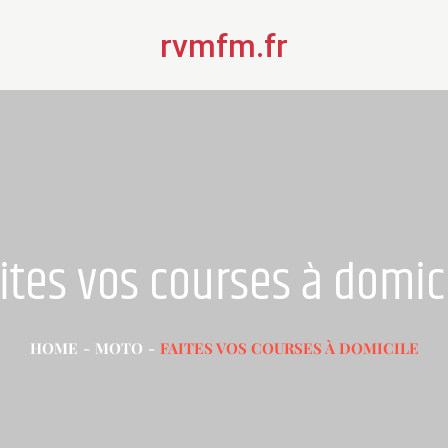
rvmfm.fr
ites vos courses à domic
HOME
MOTO
FAITES VOS COURSES À DOMICILE