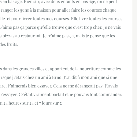
s en bas âge. Bien sûr, avec deux enfants en bas âge, on ne peut
éranger les gens à la maison pour aller faire les courses chaque
-ci pour livrer toutes mes courses. Elle livre toutes les courses
aime pas ça parce qu\’elle trouve que c\’est trop cher. Je ne vais
pizzas au restaurant. Je n\’aime pas ça, mais je pense que les
es fruits.
ents dans les grandes villes et apportent de la nourriture comme les
lorsque j\’étais chez un ami à Brno. J\’ai dit à mon ami que si une
e, j\’aimerais bien essayer. Cela ne me dérangeait pas. J\’avais
l\’essayer. C\’était vraiment parfait et je pouvais tout commander.
n 24 heures sur 24 et 7 jours sur 7.