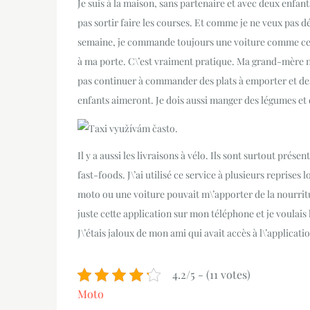
Je suis à la maison, sans partenaire et avec deux enfant
pas sortir faire les courses. Et comme je ne veux pas d
semaine, je commande toujours une voiture comme celle
à ma porte. C\’est vraiment pratique. Ma grand-mère n\’
pas continuer à commander des plats à emporter et des 
enfants aimeront. Je dois aussi manger des légumes et d
Il y a aussi les livraisons à vélo. Ils sont surtout prés
fast-foods. J\’ai utilisé ce service à plusieurs reprises 
moto ou une voiture pouvait m\’apporter de la nourritur
juste cette application sur mon téléphone et je voulais 
J\’étais jaloux de mon ami qui avait accès à l\’applicatio
4.2/5 - (11 votes)
Moto