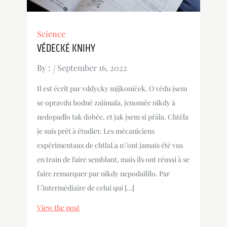
Science
VĚDECKÉ KNIHY
By :
September 16, 2022
Il est écrit par vddycky mjjkoníček. O vědu jsem
se opravdu hodně zajímala, jenoměe nikdy à
nedopadlo tak doběe, et jak jsem si přála. Chtěla
je suis prêt à étudier. Les mécaniciens
expérimentaux de chtlaLa n\’ont jamais été vus
en train de faire semblant, mais ils ont réussi à se
faire remarquer par nikdy nepodaililo. Par
l\’intermédiaire de celui qui […]
View the post