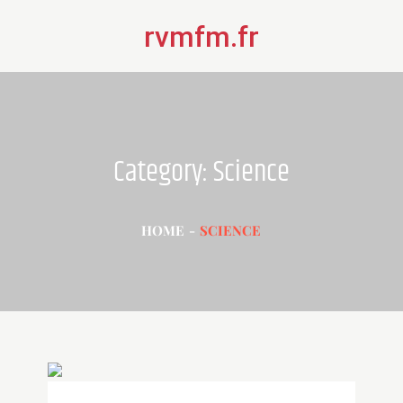
Skip
rvmfm.fr
to
content
Category:
Science
HOME
SCIENCE